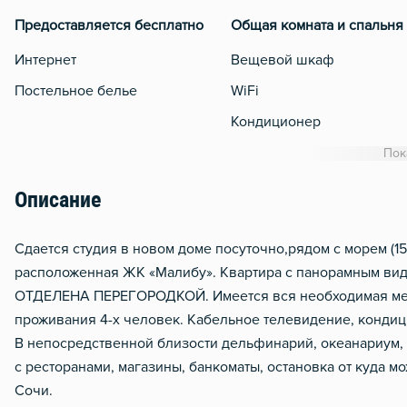
Предоставляется бесплатно
Общая комната и спальня
Интернет
Вещевой шкаф
Постельное белье
WiFi
Кондиционер
Утюг
Пок
Гладильная доска
Описание
Сушилка для белья
Отопление
Сдается студия в новом доме посуточно,рядом с морем (1
расположенная ЖК «Малибу». Квартира с панорамным ви
Балкон
ОТДЕЛЕНА ПЕРЕГОРОДКОЙ. Имеется вся необходимая меб
Водонагреватель
проживания 4-х человек. Кабельное телевидение, кондици
Стол, рабочее место
В непосредственной близости дельфинарий, океанариум,
с ресторанами, магазины, банкоматы, остановка от куда м
Чистящие средства
Сочи.
Звукоизоляция