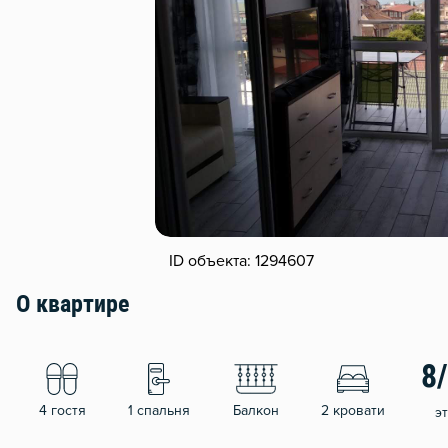
ID объекта: 1294607
О квартире
8
4 гостя
1 спальня
Балкон
2 кровати
э