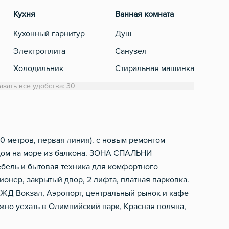
Кухня
Ванная комната
Разв
Кухонный гарнитур
Душ
Теле
Электроплита
Санузел
Кабе
Холодильник
Стиральная машинка
Обеденный стол
Полотенца
азать все удобства: 30
Микроволновка
Туалетная бумага
Электрический чайник
Фен
Посуда
50 метров, первая линия). с новым ремонтом
дом на море из балкона. ЗОНА СПАЛЬНИ
Столовые приборы
ель и бытовая техника для комфортного
онер, закрытый двор, 2 лифта, платная парковка.
 ЖД Вокзал, Аэропорт, центральный рынок и кафе
ожно уехать в Олимпийский парк, Красная поляна,