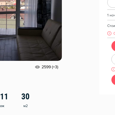
1 но
Сто
2599 (+3)
/11
30
таж
м2