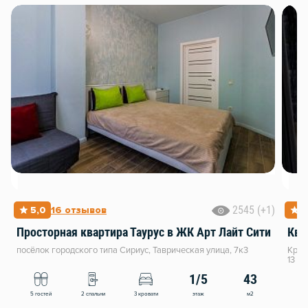
2545 (+1)
5,0
16 отзывов
5
Просторная квартира Таурус в ЖК Арт Лайт Сити
Ква
посёлок городского типа Сириус, Таврическая улица, 7к3
Крас
13
1/5
43
этаж
м2
5 гостей
2 спальни
3 кровати
4