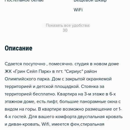
Постельное белье
Вещевой шкаф
WiFi
Кондиционер
Показать все удобства:
Утюг
30
Гладильная доска
Описание
Сушилка для белья
Отопление
Сдается посуточно , помесячно. студия в новом доме
Водонагреватель
ЖК «Грин Сейл Парк» в пгт. "Сириус" район
Олимпийского парка. Дом с закрытой охраняемой
Стол, рабочее место
территорией и детской площадкой. Стоянка за
Чистящие средства
территорией бесплатно. Квартира на 3-м этаже в 6-х
Звукоизоляция
этажном доме, есть лифт, большие панорамные окна с
видом на горы. В квартире возможно размещение от 1-
4-х гостей. Для вашего комфорта двуспальная кровать
и диван-кровать, Wifi, имеется фен,стиральная